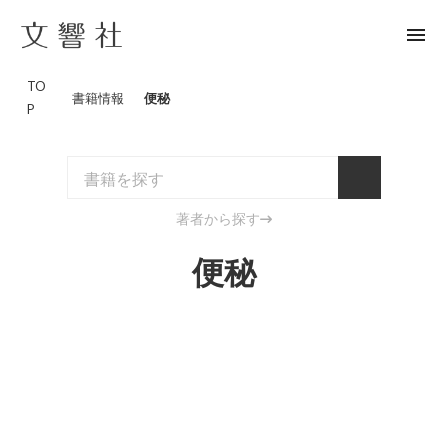
menu
TO
書籍情報
便秘
P
著者から探す
便秘