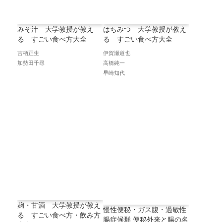
みそ汁 大学教授が教え
はちみつ 大学教授が教え
る すごい食べ方大全
る すごい食べ方大全
吉栖正生
伊賀瀬道也
加勢田千尋
高橋純一
早崎知代
麹・甘酒 大学教授が教え
慢性便秘・ガス腹・過敏性
る すごい食べ方・飲み方
腸症候群 便秘外来と腸の名