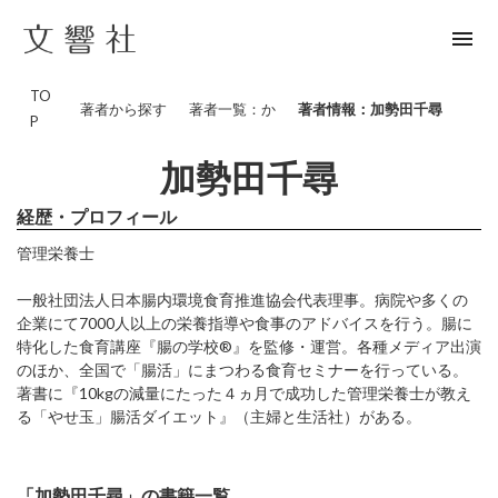
menu
TO
著者から探す
著者一覧：か
著者情報：加勢田千尋
P
加勢田千尋
経歴・プロフィール
管理栄養士
一般社団法人日本腸内環境食育推進協会代表理事。病院や多くの
企業にて7000人以上の栄養指導や食事のアドバイスを行う。腸に
特化した食育講座『腸の学校®』を監修・運営。各種メディア出演
のほか、全国で「腸活」にまつわる食育セミナーを行っている。
著書に『10kgの減量にたった４ヵ月で成功した管理栄養士が教え
る「やせ玉」腸活ダイエット』（主婦と生活社）がある。
「加勢田千尋」の書籍一覧