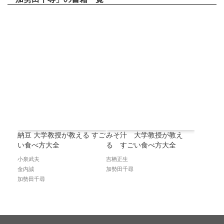
納豆 大学教授が教える すご
みそ汁 大学教授が教え
い食べ方大全
る すごい食べ方大全
小泉武夫
吉栖正生
金内誠
加勢田千尋
加勢田千尋