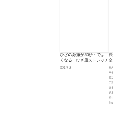
ひざの激痛が30秒～でよ
長
くなる ひざ皿ストレッチ
全
渡辺淳也
根
平
渡
丁
赤
武
松
川