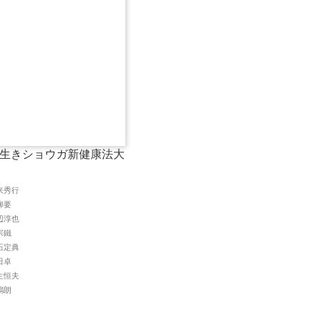
生きショウガ新健康法大
来秀行
柳要
辺淳也
宗鐵
石定典
田卓
生恒夫
嶋朗