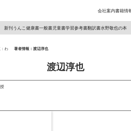
会社案内
書籍情
新刊
うんこ
健康書
一般書
児童書
学習参考書
翻訳書
水野敬也の本
覧：わ
著者情報：渡辺淳也
渡辺淳也
授