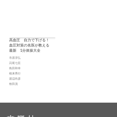
高血圧 自力で下げる！
血圧対策の名医が教える
最新 1分体操大全
市原淳弘
苅尾七臣
島田和幸
根来秀行
渡辺尚彦
牧田茂