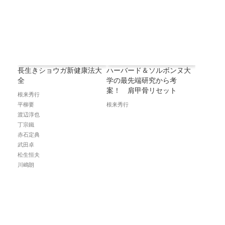
長生きショウガ新健康法大
ハーバード＆ソルボンヌ大
全
学の最先端研究から考
案！ 肩甲骨リセット
根来秀行
平柳要
根来秀行
渡辺淳也
丁宗鐵
赤石定典
武田卓
松生恒夫
川嶋朗