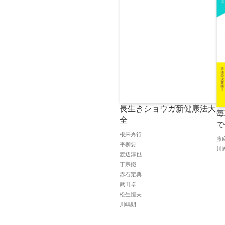
長生きショウガ新健康法大
毎
全
で
根来秀行
藤
平柳要
川
渡辺淳也
丁宗鐵
赤石定典
武田卓
松生恒夫
川嶋朗