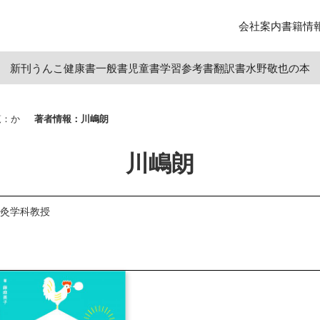
会社案内
書籍情
新刊
うんこ
健康書
一般書
児童書
学習参考書
翻訳書
水野敬也の本
覧：か
著者情報：川嶋朗
川嶋朗
灸学科教授