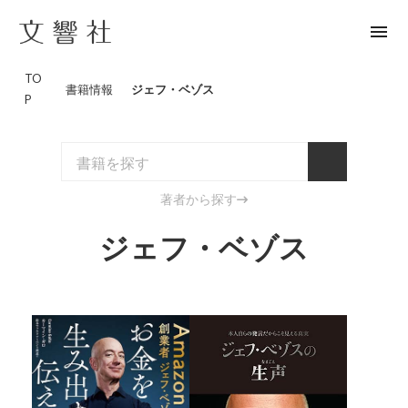
menu
TO
書籍情報
ジェフ・ベゾス
P
著者から探す
ジェフ・ベゾス