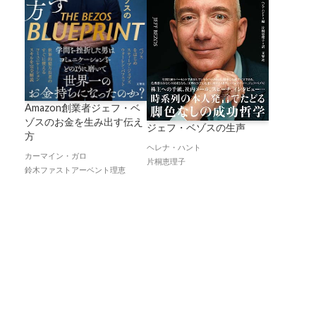
Amazon創業者ジェフ・ベ
ゾスのお金を生み出す伝え
ジェフ・ベゾスの生声
方
ヘレナ・ハント
カーマイン・ガロ
片桐恵理子
鈴木ファストアーベント理恵