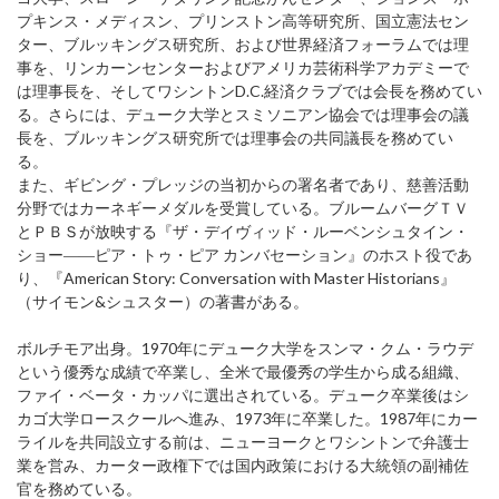
プキンス・メディスン、プリンストン高等研究所、国立憲法セン
ター、ブルッキングス研究所、および世界経済フォーラムでは理
事を、リンカーンセンターおよびアメリカ芸術科学アカデミーで
は理事長を、そしてワシントンD.C.経済クラブでは会長を務めてい
る。さらには、デューク大学とスミソニアン協会では理事会の議
長を、ブルッキングス研究所では理事会の共同議長を務めてい
る。
また、ギビング・プレッジの当初からの署名者であり、慈善活動
分野ではカーネギーメダルを受賞している。ブルームバーグＴＶ
とＰＢＳが放映する『ザ・デイヴィッド・ルーベンシュタイン・
ショー――ピア・トゥ・ピア カンバセーション』のホスト役であ
り、『American Story: Conversation with Master Historians』
（サイモン&シュスター）の著書がある。
ボルチモア出身。1970年にデューク大学をスンマ・クム・ラウデ
という優秀な成績で卒業し、全米で最優秀の学生から成る組織、
ファイ・ベータ・カッパに選出されている。デューク卒業後はシ
カゴ大学ロースクールへ進み、1973年に卒業した。1987年にカー
ライルを共同設立する前は、ニューヨークとワシントンで弁護士
業を営み、カーター政権下では国内政策における大統領の副補佐
官を務めている。