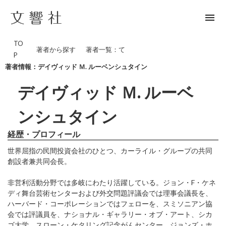
menu
TO
著者から探す
著者一覧：て
P
著者情報：デイヴィッド Ｍ. ルーベンシュタイン
デイヴィッド Ｍ. ルーベ
ンシュタイン
経歴・プロフィール
世界屈指の民間投資会社のひとつ、カーライル・グループの共同
創設者兼共同会長。
非営利活動分野では多岐にわたり活躍している。ジョン・F・ケネ
ディ舞台芸術センターおよび外交問題評議会では理事会議長を、
ハーバード・コーポレーションではフェローを、スミソニアン協
会では評議員を、ナショナル・ギャラリー・オブ・アート、シカ
ゴ大学、スローン・ケタリング記念がんセンター、ジョンズ・ホ