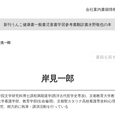
会社案内
書籍情
新刊
うんこ
健康書
一般書
児童書
学習参考書
翻訳書
水野敬也の本
岸見一郎
岸見一郎
大学院文学研究科博士課程満期退学(西洋古代哲学史専攻)。京都教育大学
大学看護学部、教育学部(生命倫理)、京都聖カタリナ高校看護専攻科(心
究、精力的に執筆・講演活動を行っている