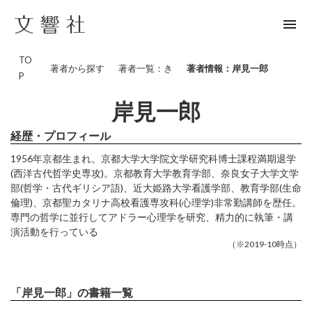
menu
TO
著者から探す
著者一覧：き
著者情報：岸見一郎
P
岸見一郎
経歴・プロフィール
1956年京都生まれ。京都大学大学院文学研究科博士課程満期退学
(西洋古代哲学史専攻)。京都教育大学教育学部、奈良女子大学文学
部(哲学・古代ギリシア語)、近大姫路大学看護学部、教育学部(生命
倫理)、京都聖カタリナ高校看護専攻科(心理学)非常勤講師を歴任。
専門の哲学に並行してアドラー心理学を研究、精力的に執筆・講
演活動を行っている
（※2019-10時点）
「岸見一郎」の書籍一覧