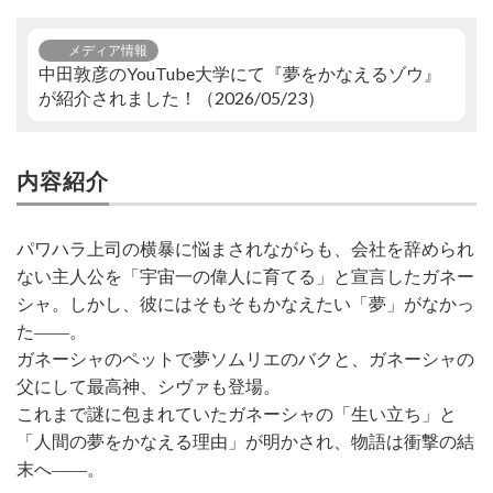
メディア情報
中田敦彦のYouTube大学にて『夢をかなえるゾウ』
が紹介されました！（2026/05/23）
内容紹介
パワハラ上司の横暴に悩まされながらも、会社を辞められ
ない主人公を「宇宙一の偉人に育てる」と宣言したガネー
シャ。しかし、彼にはそもそもかなえたい「夢」がなかっ
た――。
ガネーシャのペットで夢ソムリエのバクと、ガネーシャの
父にして最高神、シヴァも登場。
これまで謎に包まれていたガネーシャの「生い立ち」と
「人間の夢をかなえる理由」が明かされ、物語は衝撃の結
末へ――。