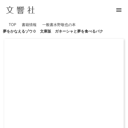
menu
TOP
書籍情報
一般書
水野敬也の本
夢をかなえるゾウ０ 文庫版 ガネーシャと夢を食べるバク