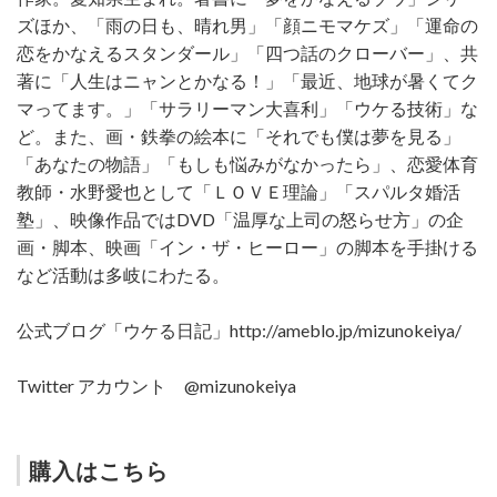
ズほか、「雨の日も、晴れ男」「顔ニモマケズ」「運命の
恋をかなえるスタンダール」「四つ話のクローバー」、共
著に「人生はニャンとかなる！」「最近、地球が暑くてク
マってます。」「サラリーマン大喜利」「ウケる技術」な
ど。また、画・鉄拳の絵本に「それでも僕は夢を見る」
「あなたの物語」「もしも悩みがなかったら」、恋愛体育
教師・水野愛也として「ＬＯＶＥ理論」「スパルタ婚活
塾」、映像作品ではDVD「温厚な上司の怒らせ方」の企
画・脚本、映画「イン・ザ・ヒーロー」の脚本を手掛ける
など活動は多岐にわたる。
公式ブログ「ウケる日記」http://ameblo.jp/mizunokeiya/
Twitter アカウント @mizunokeiya
購入はこちら