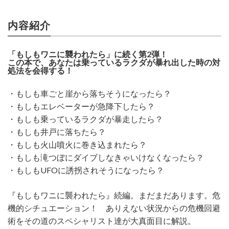
内容紹介
「もしもワニに襲われたら」に続く第2弾！
この本で、あなたは乗っているラクダが暴れ出した時の対
処法を会得する！
・もしも車ごと崖から落ちそうになったら？
・もしもエレベーターが急降下したら？
・もしも乗っているラクダが暴走したら？
・もしも井戸に落ちたら？
・もしも火山噴火に巻き込まれたら？
・もしも滝つぼにダイブしなきゃいけなくなったら？
・もしもUFOに誘拐されそうになったら？
『もしもワニに襲われたら』続編。まだまだあります。危
機的シチュエーション！ ありえない状況からの危機回避
術をその道のスペシャリスト達が大真面目に解説。