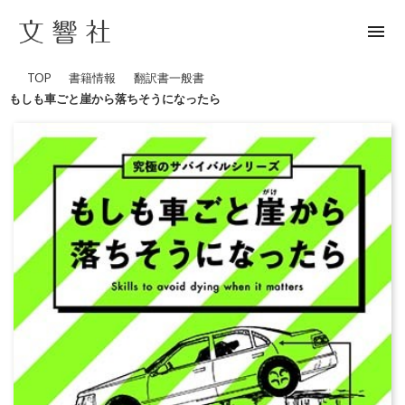
menu
TOP
書籍情報
翻訳書
一般書
もしも車ごと崖から落ちそうになったら