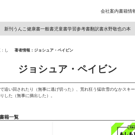
会社案内
書籍情
新刊
うんこ
健康書
一般書
児童書
学習参考書
翻訳書
水野敬也の本
覧：し
著者情報：ジョシュア・ペイビン
ジョシュア・ペイビン
で追い回されたり（無事に逃げ切った）、荒れ狂う猛吹雪のなかスキー
りした（無事に摘出した）。
書籍一覧