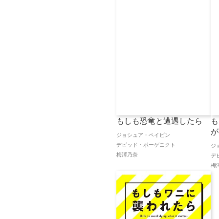
もしも恐竜と遭遇したら
も
が
ジョシュア・ペイビン
デビッド・ボーゲニクト
ジ
梅澤乃奈
デ
梅