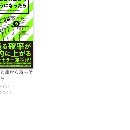
ごと崖から落ちそ
たら
イビン
ゲニクト