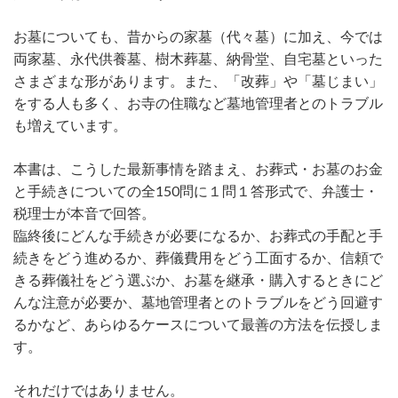
お墓についても、昔からの家墓（代々墓）に加え、今では
両家墓、永代供養墓、樹木葬墓、納骨堂、自宅墓といった
さまざまな形があります。また、「改葬」や「墓じまい」
をする人も多く、お寺の住職など墓地管理者とのトラブル
も増えています。
本書は、こうした最新事情を踏まえ、お葬式・お墓のお金
と手続きについての全150問に１問１答形式で、弁護士・
税理士が本音で回答。
臨終後にどんな手続きが必要になるか、お葬式の手配と手
続きをどう進めるか、葬儀費用をどう工面するか、信頼で
きる葬儀社をどう選ぶか、お墓を継承・購入するときにど
んな注意が必要か、墓地管理者とのトラブルをどう回避す
るかなど、あらゆるケースについて最善の方法を伝授しま
す。
それだけではありません。