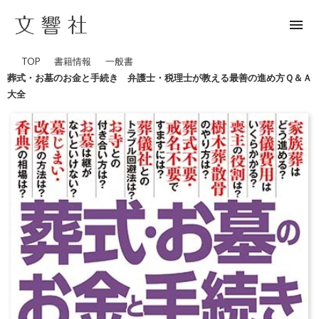
menu
TOP
書籍情報
一般書
葬式・お墓のお金と手続き 弁護士・税理士が教える最善の進め方Ｑ＆Ａ
大全