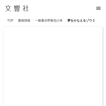
menu
TOP
書籍情報
一般書
水野敬也の本
夢をかなえるゾウ２