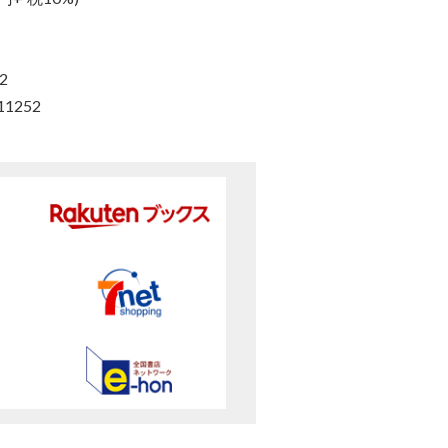
2
11252