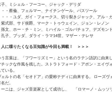
孟子、ミシェル・フーコー、ジャック・デリダ
・・・蔡倫、フェルマー、ナイチンゲール、パスツール
・・・・ユダ、ガイ・フォークス、切り裂きジャック、アル・
・紫式部、サド侯爵、マーク・トゥウェイン、ジョン・レノン
・孫文、ホー・チ・ミン、ミハイル・ゴルバチョフ、デズモン
孔子、ブッダ、ダライ・ラマ14世、マザー・テレサ
！人に喋りたくなる豆知識が今回も満載！ ＞＞＞
いう言葉は、「フワーリズミー」という名のラテン語訳に由来
マチックな作風を残した。ストラトフォード・アポン・エイヴ
れている。
ヴェルトの名「セオドア」の愛称テディに由来する。 ローズヴ
有名だ。
リーニは、ジャズ音楽家として成功し、 「ロマーノ・ムッソ