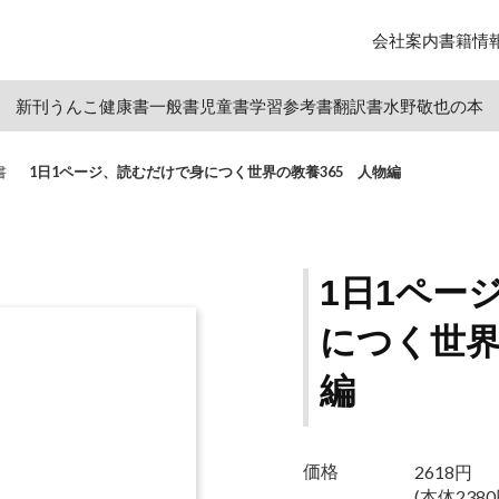
会社案内
書籍情
新刊
うんこ
健康書
一般書
児童書
学習参考書
翻訳書
水野敬也の本
書
1日1ページ、読むだけで身につく世界の教養365 人物編
1日1ペー
につく世界
編
2618円
価格
(本体2380