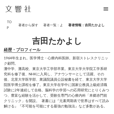
menu
TO
著者から探す
著者一覧：よ
著者情報：吉田たかよし
P
吉田たかよし
経歴・プロフィール
1964年生まれ。医学博士・心療内科医師。新宿ストレスクリニッ
ク顧問。
灘中学、灘高校、東京大学工学部卒業。東京大学大学院工学系研
究科を修了後、NHKに入局し、アナウンサーとして活躍。その
後、北里大学医学部、衆議院議員公設秘書を経て、東京大学大学
院医学博士課程を修了。東京大学在学中に国家公務員上級経済職
試験に2年連続して合格。脳科学の学習への応用研究にとりくみつ
つ、豊富な経験を活かして、受験生専門の心療内科「本郷赤門前
クリニック」を開設。 著書には『元素周期表で世界はすべて読み
解ける』『不可能を可能にする最強の勉強法』など多数がある。