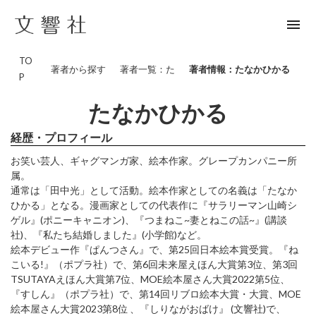
menu
TO
著者から探す
著者一覧：た
著者情報：たなかひかる
P
たなかひかる
経歴・プロフィール
お笑い芸人、ギャグマンガ家、絵本作家。グレープカンパニー所
属。
通常は「田中光」として活動。絵本作家としての名義は「たなか
ひかる」となる。漫画家としての代表作に『サラリーマン山崎シ
ゲル』(ポニーキャニオン)、『つまねこ~妻とねこの話~』(講談
社)、『私たち結婚しました』(小学館)など。
絵本デビュー作『ぱんつさん』で、第25回日本絵本賞受賞。『ね
こいる!』（ポプラ社）で、第6回未来屋えほん大賞第3位、第3回
TSUTAYAえほん大賞第7位、MOE絵本屋さん大賞2022第5位、
『すしん』（ポプラ社）で、第14回リブロ絵本大賞・大賞、MOE
絵本屋さん大賞2023第8位 、『しりながおばけ』 (文響社)で、