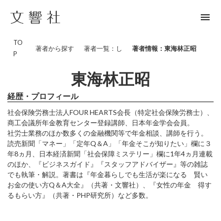
menu
TO
著者から探す
著者一覧：し
著者情報：東海林正昭
P
東海林正昭
経歴・プロフィール
社会保険労務士法人FOUR HEARTS会長（特定社会保険労務士）、
商工会議所年金教育センター登録講師、日本年金学会会員。
社労士業務のほか数多くの金融機関等で年金相談、講師を行う。
読売新聞「マネー」「定年Q＆A」「年金そこが知りたい」欄に３
年8ヵ月、日本経済新聞「社会保障ミステリー」欄に1年4ヵ月連載
のほか、『ビジネスガイド』『スタッフアドバイザー』等の雑誌
でも執筆・解説。著書は『年金暮らしでも生活が楽になる 賢い
お金の使い方Q＆A大全』（共著・文響社）、『女性の年金 得す
るもらい方』（共著・PHP研究所）など多数。