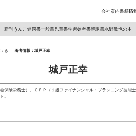
会社案内
書籍情
新刊
うんこ
健康書
一般書
児童書
学習参考書
翻訳書
水野敬也の本
覧：き
著者情報：城戸正幸
城戸正幸
会保険労務士）、ＣＦＰ（１級ファイナンシャル・プランニング技能士
ト。