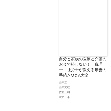
自分と家族の医療と介護の
お金で損しない！ 税理
士・社労士が教える最善の
手続きQ＆A大全
山本宏
山本文枝
佐藤正明
城戸正幸