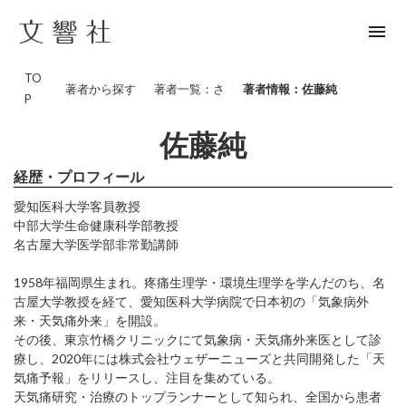
menu
TO
著者から探す
著者一覧：さ
著者情報：佐藤純
P
佐藤純
経歴・プロフィール
愛知医科大学客員教授
中部大学生命健康科学部教授
名古屋大学医学部非常勤講師
1958年福岡県生まれ。疼痛生理学・環境生理学を学んだのち、名
古屋大学教授を経て、愛知医科大学病院で日本初の「気象病外
来・天気痛外来」を開設。
その後、東京竹橋クリニックにて気象病・天気痛外来医として診
療し、2020年には株式会社ウェザーニューズと共同開発した「天
気痛予報」をリリースし、注目を集めている。
天気痛研究・治療のトップランナーとして知られ、全国から患者