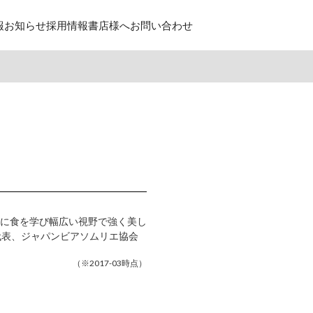
報
お知らせ
採用情報
書店様へ
お問い合わせ
に食を学び幅広い視野で強く美し
代表、ジャパンビアソムリエ協会
（※2017-03時点）