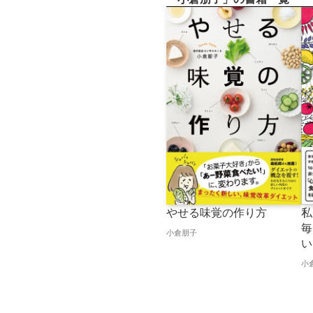
やせる味覚の作り方
私
毎
小倉朋子
い
小