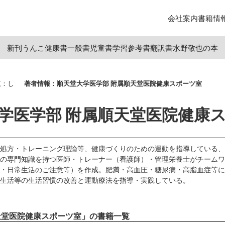
会社案内
書籍情
新刊
うんこ
健康書
一般書
児童書
学習参考書
翻訳書
水野敬也の本
覧：し
著者情報：順天堂大学医学部 附属順天堂医院健康スポーツ室
学医学部 附属順天堂医院健康
処方・トレーニング理論等、健康づくりのための運動を指導している、
の専門知識を持つ医師・トレーナー（看護師）・管理栄養士がチームワ
・日常生活のご注意等）を作成。肥満・高血圧・糖尿病・高脂血症等に
生活等の生活習慣の改善と運動療法を指導・実践している。
天堂医院健康スポーツ室」の書籍一覧