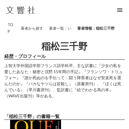
menu
TO
著者から探す
著者一覧：い
著者情報：稲松三千野
P
稲松三千野
経歴・プロフィール
上智大学外国語学部フランス語学科卒。主な訳書に『少女の私を
愛したあなた：秘密と沈黙 15年間の手記』『フランソワ・トリュ
フォー』『誰か死ぬのを手伝って：闘う障害者はなぜ安楽死を選
んだのか』『バカなヤツらは皆殺し』（原書房刊）、『ぼくは死
んでいる』（早川書房刊）、監訳書に『絵でわかる馬の本』
（WAVE出版刊）等がある。
「稲松三千野」の書籍一覧