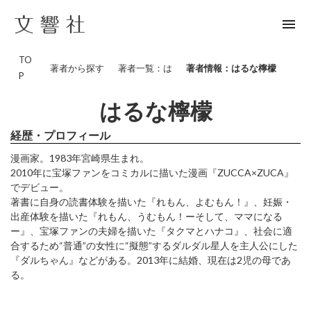
menu
TO
著者から探す
著者一覧：は
著者情報：はるな檸檬
P
はるな檸檬
経歴・プロフィール
漫画家。1983年宮崎県生まれ。
2010年に宝塚ファンをコミカルに描いた漫画『ZUCCA×ZUCA』
でデビュー。
著書に自身の読書体験を描いた『れもん、よむもん！』、妊娠・
出産体験を描いた『れもん、うむもん！ーそして、ママになる
ー』、宝塚ファンの夫婦を描いた『タクマとハナコ』、社会に適
合するため“普通”の女性に“擬態”するダルダル星人を主人公にした
『ダルちゃん』などがある。2013年に結婚、現在は2児の母であ
る。