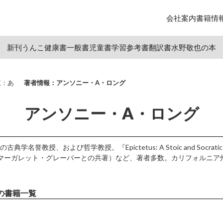
会社案内
書籍情
新刊
うんこ
健康書
一般書
児童書
学習参考書
翻訳書
水野敬也の本
覧：あ
著者情報：アンソニー・A・ロング
アンソニー・A・ロング
授、および哲学教授。『Epictetus: A Stoic and Socratic Guide 
n Ethics』（マーガレット・グレーバーとの共著）など、著者多数。カリフォル
の書籍一覧