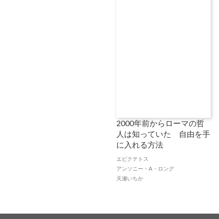
2000年前からローマの哲
人は知っていた 自由を手
に入れる方法
エピクテトス
アンソニー・A・ロング
天瀬いちか