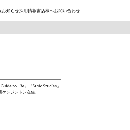
報
お知らせ
採用情報
書店様へ
お問い合わせ
to Life』『Stoic Studies』
ニア州ケンジントン在住。