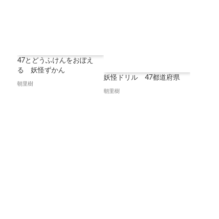
47とどうふけんをおぼえ
る 妖怪ずかん
妖怪ドリル 47都道府県
朝里樹
朝里樹