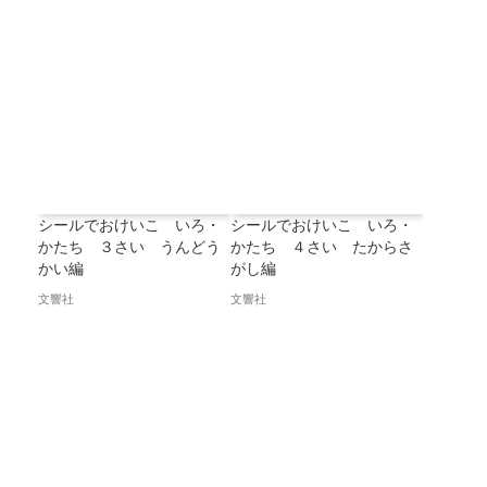
シールでおけいこ いろ・
シールでおけいこ いろ・
かたち ３さい うんどう
かたち ４さい たからさ
かい編
がし編
文響社
文響社