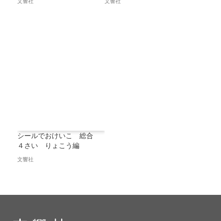
文響社
文響社
シールでおけいこ 総合
４さい りょこう編
文響社