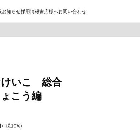
報
お知らせ
採用情報
書店様へ
お問い合わせ
おけいこ 総合
りょこう編
+ 税10%)