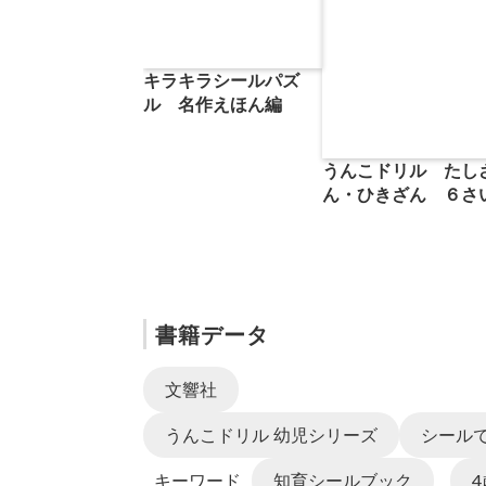
キラキラシールパズ
ル 名作えほん編
うんこドリル たし
ん・ひきざん ６さ
書籍データ
文響社
うんこドリル 幼児シリーズ
シール
キーワード
知育シールブック
4