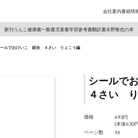
会社案内
書籍情
新刊
うんこ
健康書
一般書
児童書
学習参考書
翻訳書
水野敬也の本
ールでおけいこ 総合 ４さい りょこう編
シールで
４さい 
693円
価格
(本体630円
ページ数
16