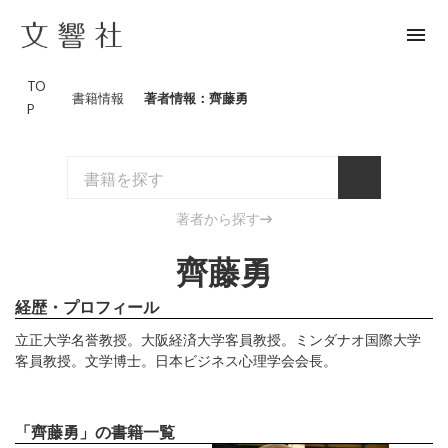
menu
TO
書籍情報
著者情報：齊藤勇
P
著者から探す
齊藤勇
経歴・プロフィール
立正大学名誉教授。大阪経済大学客員教授。ミンダナオ国際大学
客員教授。文学博士。日本ビジネス心理学会会長。
「齊藤勇」の書籍一覧