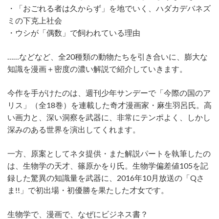
・「おごれる者は久からず」を地でいく、ハダカデバネズ
ミの下克上社会
・ウシが「偶数」で飼われている理由
……などなど、全20種類の動物たちを引き合いに、膨大な
知識を漫画＋密度の濃い解説で紹介していきます。
今作を手がけたのは、週刊少年サンデーで「今際の国のア
リス」（全18巻）を連載した奇才漫画家・麻生羽呂氏。高
い画力と、深い洞察を武器に、非常にテンポよく、しかし
深みのある世界を演出してくれます。
一方、原案としてネタ提供・また解説パートを執筆したの
は、生物学の天才、篠原かをり氏。生物学偏差値105を記
録した驚異の知識量を武器に、2016年10月放送の「Qさ
ま!!」で初出場・初優勝を果たした才女です。
生物学で、漫画で、なぜにビジネス書？