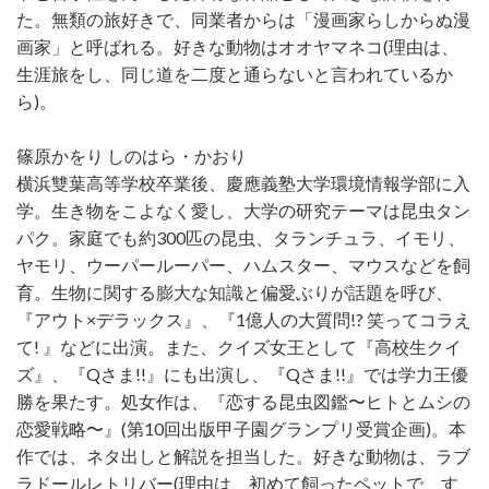
た。無類の旅好きで、同業者からは「漫画家らしからぬ漫
画家」と呼ばれる。好きな動物はオオヤマネコ(理由は、
生涯旅をし、同じ道を二度と通らないと言われているか
ら)。
篠原かをり しのはら・かおり
横浜雙葉高等学校卒業後、慶應義塾大学環境情報学部に入
学。生き物をこよなく愛し、大学の研究テーマは昆虫タン
パク。家庭でも約300匹の昆虫、タランチュラ、イモリ、
ヤモリ、ウーパールーパー、ハムスター、マウスなどを飼
育。生物に関する膨大な知識と偏愛ぶりが話題を呼び、
『アウト×デラックス』、『1億人の大質問!? 笑ってコラえ
て! 』などに出演。また、クイズ女王として『高校生クイ
ズ』、『Qさま!!』にも出演し、『Qさま!!』では学力王優
勝を果たす。処女作は、『恋する昆虫図鑑〜ヒトとムシの
恋愛戦略〜』(第10回出版甲子園グランプリ受賞企画)。本
作では、ネタ出しと解説を担当した。好きな動物は、ラブ
ラドールレトリバー(理由は、初めて飼ったペットで、す