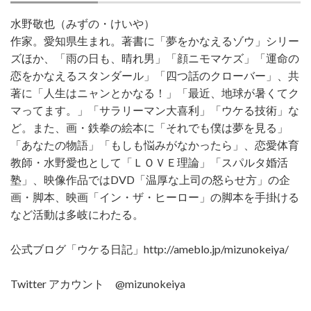
水野敬也（みずの・けいや）
作家。愛知県生まれ。著書に「夢をかなえるゾウ」シリー
ズほか、「雨の日も、晴れ男」「顔ニモマケズ」「運命の
恋をかなえるスタンダール」「四つ話のクローバー」、共
著に「人生はニャンとかなる！」「最近、地球が暑くてク
マってます。」「サラリーマン大喜利」「ウケる技術」な
ど。また、画・鉄拳の絵本に「それでも僕は夢を見る」
「あなたの物語」「もしも悩みがなかったら」、恋愛体育
教師・水野愛也として「ＬＯＶＥ理論」「スパルタ婚活
塾」、映像作品ではDVD「温厚な上司の怒らせ方」の企
画・脚本、映画「イン・ザ・ヒーロー」の脚本を手掛ける
など活動は多岐にわたる。
公式ブログ「ウケる日記」http://ameblo.jp/mizunokeiya/
Twitter アカウント @mizunokeiya