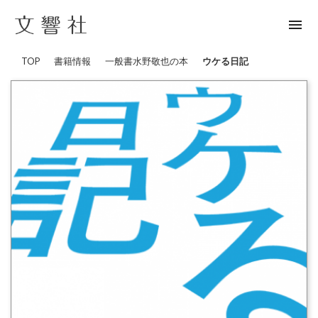
menu
TOP
書籍情報
一般書
水野敬也の本
ウケる日記