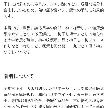
干しには多くのミネラル、クエン酸のほか、適度な塩分も
含まれているため、熱中症や夏バテ、疲れの予防に効果的
です。
本書では、世界に誇る日本の食品「梅・梅干し」の健康効
果を余すことなく徹底解説。「梅干し博士」として知られ
る大学教授が毎年、梅の収穫期に行う梅干し・梅ジュース
作りなど「梅しごと」秘策も初公開！ 丸ごと１冊「梅」
づくしの本です。
著者について
宇都宮洋才 大阪河﨑リハビリテーション大学機能性医薬
食品探索講座教授、和歌山サテライトセンター長。医学博
士。専門は細胞生物学、機能性食品学。言い伝えの域を出
なかった梅干しの効能を国内外の共同研究によって医学的