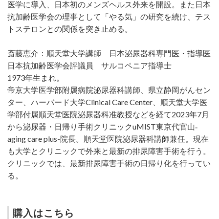
医学に導入、日本初のメンズヘルス外来を開設。また日本
抗加齢医学会の理事として「やる気」の研究を続け、テス
トステロンとの関係を突き止める。
斎藤恵介：順天堂大学講師 日本泌尿器科専門医・指導医
日本抗加齢医学会評議員 サルコペニア指導士
1973年生まれ。
帝京大学医学部附属病院泌尿器科講師、県立静岡がんセン
ター、ハーバード大学Clinical Care Center、順天堂大学医
学部付属順天堂医院泌尿器科准教授などを経て2023年7月
から泌尿器・日帰り手術クリニックuMIST東京代官山‐
aging care plus-院長。順天堂医院泌尿器科講師兼任。現在
も大学とクリニックで外来と最新の排尿障害手術を行う。
クリニックでは、最新排尿障害手術の日帰り化を行ってい
る。
購入はこちら