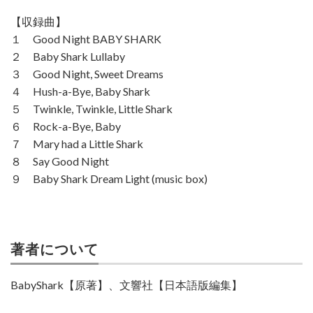
【収録曲】
１ Good Night BABY SHARK
２ Baby Shark Lullaby
３ Good Night, Sweet Dreams
４ Hush-a-Bye, Baby Shark
５ Twinkle, Twinkle, Little Shark
６ Rock-a-Bye, Baby
７ Mary had a Little Shark
８ Say Good Night
９ Baby Shark Dream Light (music box)
著者について
BabyShark【原著】、文響社【日本語版編集】