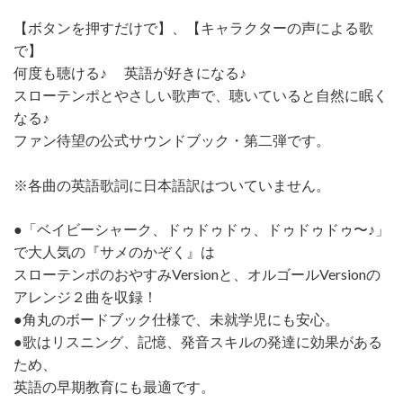
【ボタンを押すだけで】、【キャラクターの声による歌
で】
何度も聴ける♪ 英語が好きになる♪
スローテンポとやさしい歌声で、聴いていると自然に眠く
なる♪
ファン待望の公式サウンドブック・第二弾です。
※各曲の英語歌詞に日本語訳はついていません。
●「ベイビーシャーク、ドゥドゥドゥ、ドゥドゥドゥ〜♪」
で大人気の『サメのかぞく』は
スローテンポのおやすみVersionと、オルゴールVersionの
アレンジ２曲を収録！
●角丸のボードブック仕様で、未就学児にも安心。
●歌はリスニング、記憶、発音スキルの発達に効果がある
ため、
英語の早期教育にも最適です。