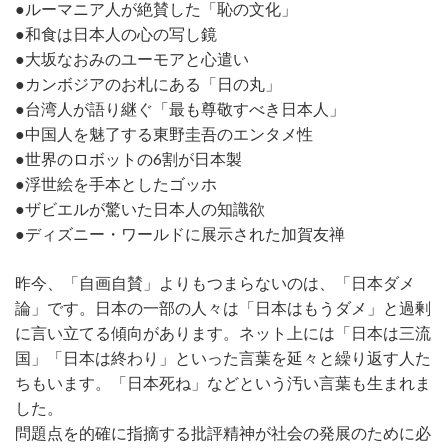
●ルーマニア人が絶賛した「恥の文化」
●和食は日本人の心の写し鏡
●大坂なおみのユーモアと心遣い
●カンボジアのお札にある「日の丸」
●台湾人が語り継ぐ「最も尊敬すべき日本人」
●中国人を魅了する東野圭吾のエンタメ性
●世界のロボットの6割が日本製
●浮世絵を手本としたゴッホ
●ザビエルが驚いた日本人の知識欲
●ディズニー・ワールドに展示された加賀友禅
昨今、「自画自賛」よりもつまらないのは、「日本ダメ
論」です。日本の一部の人々は「日本はもうダメ」と過剰
に言い立てる傾向があります。ネット上には「日本は三流
国」「日本は終わり」といった言葉を延々と繰り返す人た
ちもいます。「日本死ね」などという汚い言葉も生まれま
した。
問題点を的確に指摘する批評精神が社会の発展のために必