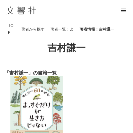
menu
TO
著者から探す
著者一覧：よ
著者情報：吉村謙一
P
吉村謙一
「吉村謙一」の書籍一覧