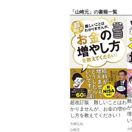
「山崎元」の書籍一覧
難
超改訂版 難しいことはわ
が
かりませんが、お金の増や
増
し方を教えてください！
い
大橋弘祐
大
山崎元