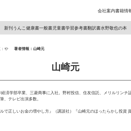
会社案内
書籍情
新刊
うんこ
健康書
一般書
児童書
学習参考書
翻訳書
水野敬也の本
覧：や
著者情報：山崎元
山崎元
大学経済学部卒業、三菱商事に入社。野村投信、住友信託、メリルリンチ
筆、テレビ出演多数。
ルで正しいお金の増やし方』（講談社）『山崎元のほったらかし投資 