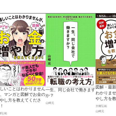
図解・最
しいことはわかりません
一生、同じ会社で働きます
わかりま
、マンガと図解でお金の
か？
やし方を
やし方を教えてくださ
山崎元
！
大橋弘祐
山崎元
橋弘祐