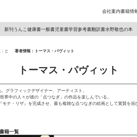
会社案内
書籍情
新刊
うんこ
健康書
一般書
児童書
学習参考書
翻訳書
水野敬也の本
覧：と
著者情報：トーマス・パヴィット
トーマス・パヴィット
まれ。グラフィックデザイナー、アーティスト。
世界中の人々が彼の「点つなぎ」の作品を楽しんでいる。
よる『モナ・リザ』を完成させ、最も複雑な点つなぎの絵画として賞賛を浴
書籍一覧