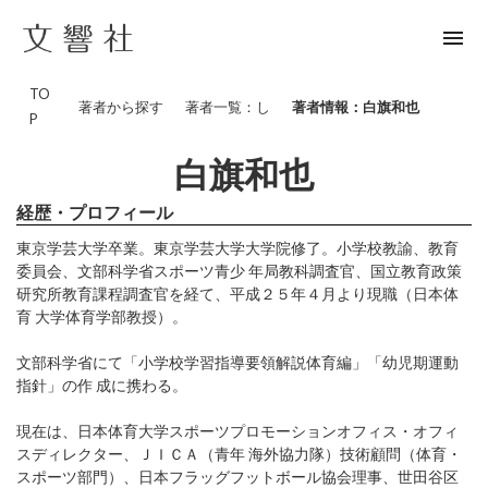
menu
TO
著者から探す
著者一覧：し
著者情報：白旗和也
P
白旗和也
経歴・プロフィール
東京学芸大学卒業。東京学芸大学大学院修了。小学校教諭、教育
委員会、文部科学省スポーツ青少 年局教科調査官、国立教育政策
研究所教育課程調査官を経て、平成２５年４月より現職（日本体
育 大学体育学部教授）。
文部科学省にて「小学校学習指導要領解説体育編」「幼児期運動
指針」の作 成に携わる。
現在は、日本体育大学スポーツプロモーションオフィス・オフィ
スディレクター、ＪＩＣＡ（青年 海外協力隊）技術顧問（体育・
スポーツ部門）、日本フラッグフットボール協会理事、世田谷区