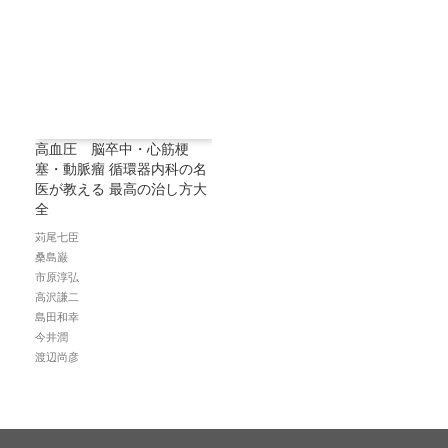
高血圧 脳卒中・心筋梗
塞・動脈瘤 循環器内科の名
医が教える 最高の治し方大
全
苅尾七臣
桑島巌
市原淳弘
高沢謙二
島田和幸
今井潤
渡辺尚彦