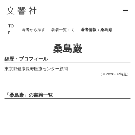
menu
TO
著者から探す
著者一覧：く
著者情報：桑島巌
P
桑島巌
経歴・プロフィール
東京都健康長寿医療センター顧問
（※2020-09時点）
「桑島巌」の書籍一覧