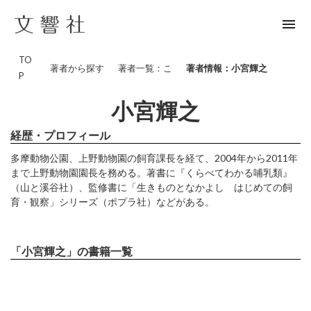
menu
TO
著者から探す
著者一覧：こ
著者情報：小宮輝之
P
小宮輝之
経歴・プロフィール
多摩動物公園、上野動物園の飼育課長を経て、2004年から2011年
まで上野動物園園長を務める。著書に『くらべてわかる哺乳類』
（山と溪谷社）、監修書に「生きものとなかよし はじめての飼
育・観察」シリーズ（ポプラ社）などがある。
「小宮輝之」の書籍一覧