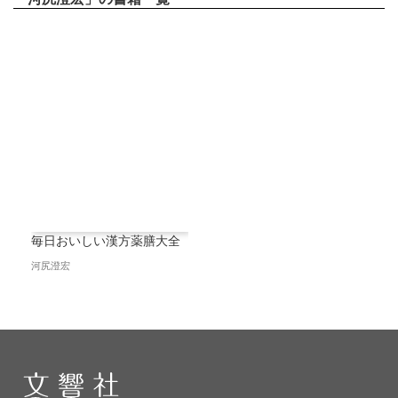
毎日おいしい漢方薬膳大全
河尻澄宏