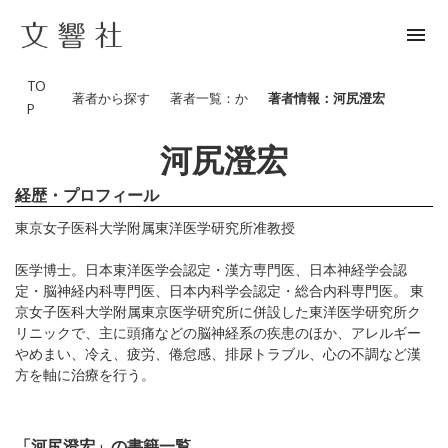
menu
TO
著者から探す
著者一覧：か
著者情報：河尻澄宏
P
河尻澄宏
経歴・プロフィール
東京女子医科大学附属東洋医学研究所准教授
医学博士。日本東洋医学会認定・漢方専門医、日本神経学会認
定・脳神経内科専門医、日本内科学会認定・総合内科専門医。 東
京女子医科大学附属東京医学研究所に併設した東洋医学研究所ク
リニックで、主に頭痛などの脳神経系の疾患のほか、アレルギー
やめまい、冷え、疲労、倦怠感、排尿トラブル、心の不調など漢
方を軸に治療を行う。
「河尻澄宏」の書籍一覧