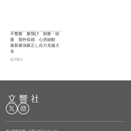
不整脈 脈飛び 頻脈・徐
脈 期外収縮 心房細動
最新最強脈正し自力克服大
全
石川恭三
個人情報保護への取り組みについて