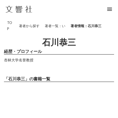
menu
TO
著者から探す
著者一覧：い
著者情報：石川恭三
P
石川恭三
経歴・プロフィール
杏林大学名誉教授
「石川恭三」の書籍一覧