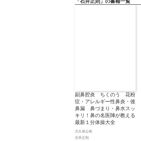
「石井正則」の書籍一覧
副鼻腔炎 ちくのう 花粉
症・アレルギー性鼻炎・後
鼻漏 鼻づまり・鼻水スッ
キリ！鼻の名医陣が教える
最新１分体操大全
大久保公裕
石井正則