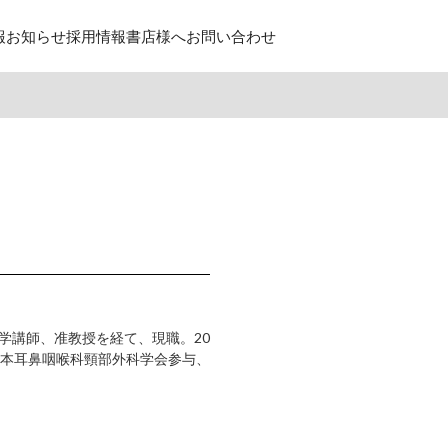
報
お知らせ
採用情報
書店様へ
お問い合わせ
大学講師、准教授を経て、現職。20
本耳鼻咽喉科頸部外科学会参与、