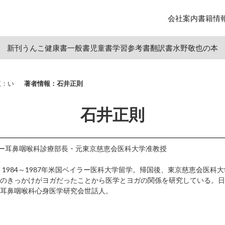
会社案内
書籍情
新刊
うんこ
健康書
一般書
児童書
学習参考書
翻訳書
水野敬也の本
覧：い
著者情報：石井正則
石井正則
ター耳鼻咽喉科診療部長・元東京慈恵会医科大学准教授
。1984～1987年米国ベイラー医科大学留学。帰国後、東京慈恵会医科
のきっかけがヨガだったことから医学とヨガの関係を研究している。日
耳鼻咽喉科心身医学研究会世話人。