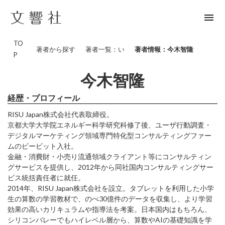
menu
TO
著者から探す
著者一覧：い
著者情報：今木智隆
P
今木智隆
経歴・プロフィール
RISU Japan株式会社代表取締役。
京都大学大学院エネルギー科学研究科修了後、ユーザ行動調査・
デジタルマーケティング領域専門特化型コンサルティングファー
ムのビービット入社。
金融・消費財・小売り流通領域クライアント等にコンサルティン
グサービスを提供し、2012年から同社国内コンサルティングサー
ビス統括責任者に就任。
2014年、RISU Japan株式会社を設立。タブレットを利用した小学
生の算数の学習教材で、のべ30億件のデータを収集し、より学習
効果の高いカリキュラムや指導法を考案。日本国内はもちろん、
シリコンバレーでもハイレベル層から、算数やAIの基礎知識を学