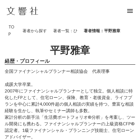
menu
TO
著者から探す
著者一覧：ひ
著者情報：平野雅章
P
平野雅章
経歴・プロフィール
全国ファイナンシャルプランナー相談協会 代表理事
成蹊大学卒業。
2007年にファイナンシャルプランナーとして独立。個人相談に特
化したFPとして、住宅ローン、保険、教育・老後資金、ライフプ
ランを中心に累計4,000件超の個人相談の実績を持つ。豊富な相談
経験を生かし、執筆やセミナー講師も多数。
家計分析の新手法「生活費ポートフォリオ®分析」を考案し、ツー
ル開発にも携わる。ファイナンシャルプランナーの上級資格CFP®
認定者。1級ファイナンシャル・プランニング技能士、住宅ローン
アドバイザー。