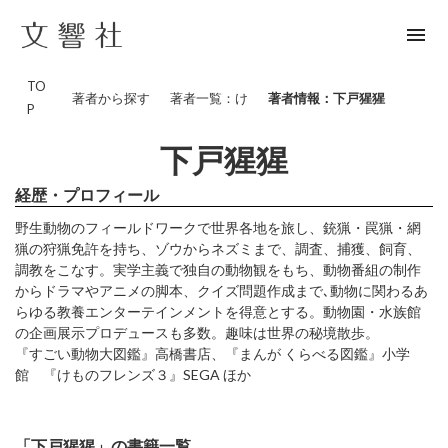
menu
TO
著者から探す
著者一覧：け
著者情報：下戸猩猩
P
下戸猩猩
経歴・プロフィール
野生動物のフィールドワークで世界各地を旅し、銃猟・罠猟・網
猟の狩猟免許を持ち、ゾウからネズミまで、調査、捕獲、飼育、
調教をこなす。実学主義で独自の動物観をもち、動物番組の制作
からドラマやアニメの脚本、クイズ問題作成まで､動物に関わるあ
らゆる教養エンターテインメントを得意とする。動物園・水族館
の企画展示プロデュースも多数。趣味は世界の秘境散歩。
『すごい動物大図鑑』高橋書店、『まんが くらべる図鑑』小学
館 『けものフレンズ３』SEGA ほか
「下戸猩猩」の書籍一覧