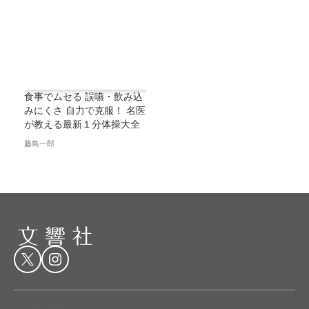
食事でムセる 誤嚥・飲み込
みにくさ 自力で克服！ 名医
が教える最新１分体操大全
藤島一郎