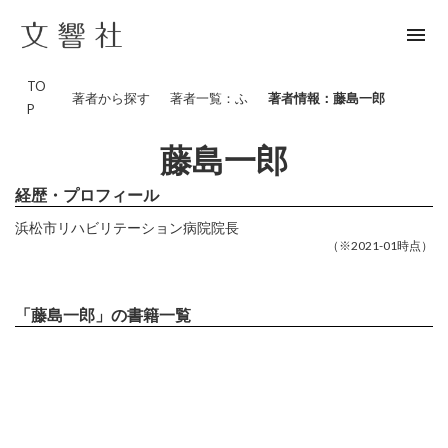
menu
TO
著者から探す
著者一覧：ふ
著者情報：藤島一郎
P
藤島一郎
経歴・プロフィール
浜松市リハビリテーション病院院長
（※2021-01時点）
「藤島一郎」の書籍一覧