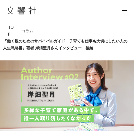
menu
TO
コラム
P
『働く親のためのサバイバルガイド 子育ても仕事も大切にしたい人の
人生戦略書』著者 岸畑聖月さんインタビュー 後編