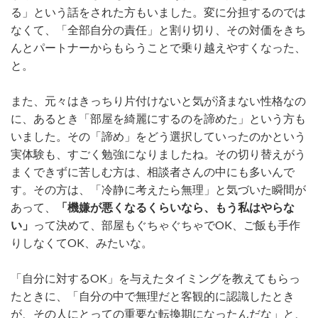
る」という話をされた方もいました。変に分担するのでは
なくて、「全部自分の責任」と割り切り、その対価をきち
んとパートナーからもらうことで乗り越えやすくなった、
と。
また、元々はきっちり片付けないと気が済まない性格なの
に、あるとき「部屋を綺麗にするのを諦めた」という方も
いました。その「諦め」をどう選択していったのかという
実体験も、すごく勉強になりましたね。その切り替えがう
まくできずに苦しむ方は、相談者さんの中にも多いんで
す。その方は、「冷静に考えたら無理」と気づいた瞬間が
あって、
「機嫌が悪くなるくらいなら、もう私はやらな
い」
って決めて、部屋もぐちゃぐちゃでOK、ご飯も手作
りしなくてOK、みたいな。
「自分に対するOK」を与えたタイミングを教えてもらっ
たときに、「自分の中で無理だと客観的に認識したとき
が、その人にとっての重要な転換期になったんだな」と、