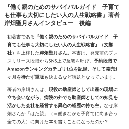
『働く親のためのサバイバルガイド 子育て
も仕事も大切にしたい人の人生戦略書』著者
岸畑聖月さんインタビュー 後編
初著書である
『働く親のためのサバイバルガイド 子
育ても仕事も大切にしたい人の人生戦略書』（文響
社）
を上梓した
岸畑聖月さん。
本書は、発売前のプレ
スリリース段階からSNS上で反響を呼び、
予約段階で
Amazonランキングカテゴリ1位を記録、そして発売1
ヶ月を待たず重版
も決まるなど話題となっています。
著者の岸畑さんは、
現役の助産師として出産の現場に
立ち会いながら、病院の外でも助産師としての知見を
活かした会社を経営する異色の経歴の持ち主。
なぜ岸
畑さんが「はた親」（＝働きながら子育てに向き合う
全ての人）に向けた本を書くことになったのか？