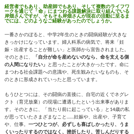
経営者でもあり、助産師でもあり、そして複数のライフワ
ークを通じて「命」にまつわる課題解決に取り組んでいる
岸畑さんですが、そもそも岸畑さんが現在の活動に至るま
でには、どのようなご経験があったのでしょうか。
一番さかのぼると、中学2年生のときの闘病経験が大きな
きっかけになっています。婦人科系の病気で、将来「妊
娠・出産することが難しい」と医師から宣告されました。
そのときに、
「自分が命を産めないのなら、命を支える側
の人間になりたい」
と思ったことが大きかったです。命に
まつわる社会課題への意識や、死生観みたいなものも、そ
のときに形成されていったと思っています。
もうひとつには、その闘病の直後に、自宅の近くでネグレ
クト（育児放棄）の現場に遭遇したという出来事がありま
す。そのときに、「当たり前に起こっている」と14歳の私
が思っていたさまざまなこと……妊娠や、出産や、子育て
や、仕事。
一つひとつが、必ずしも喜ばしかったり、うま
くいったりするのではなく、挫折したり、苦しんだりする