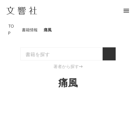
menu
TO
書籍情報
痛風
P
著者から探す
痛風